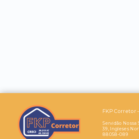
FKP Corretor 
Servidão Nossa 
39, Ingleses Nort
88058-089