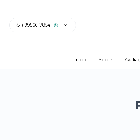
(51) 99566-7854
Início
Sobre
Avalia