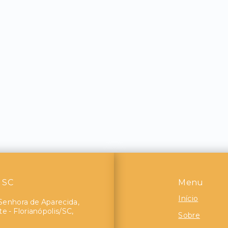
- SC
Menu
Início
Senhora de Aparecida,
e - Florianópolis/SC,
Sobre