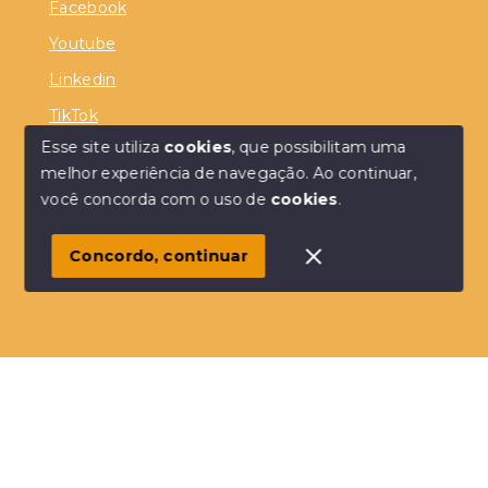
Facebook
Youtube
Linkedin
TikTok
Esse site utiliza
cookies
, que possibilitam uma
melhor experiência de navegação.
Ao continuar,
você concorda com o uso de
cookies
.
© Copyright 2026 - FKP Corretor - SC - Todos os
direitos reservados
Concordo, continuar
SITE PARA IMOBILIARIA
Início
Histórico
Favoritos