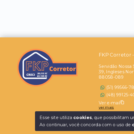
FKP Corretor 
Servidão Nossa 
39, Ingleses Nort
88058-089
(51) 99566-7
(48) 99125-
Ver e-mail
ver mais
CUB/SC R$3.037
Esse site utiliza
cookies
, que possibilitam
CUB/R-8/RS R$2
Ao continuar, você concorda com o uso de