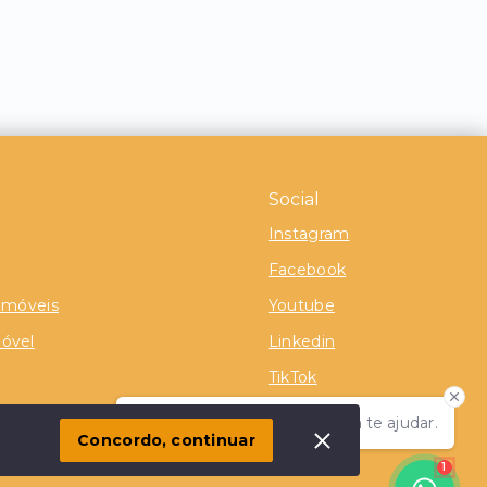
Social
Instagram
Facebook
 Imóveis
Youtube
óvel
Linkedin
TikTok
Olá! Estamos disponíveis para te ajudar.
Concordo, continuar
1