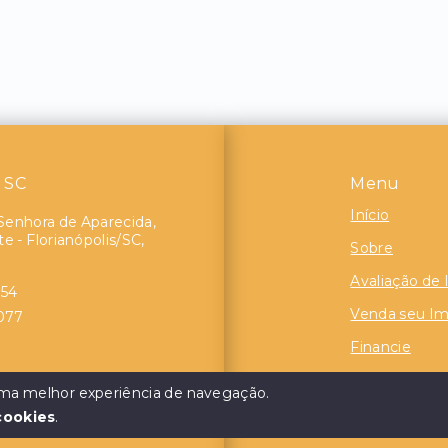
- SC
Menu
Início
Senhora de Aparecida,
e - Florianópolis/SC,
Sobre
Avaliação de
854
Venda seu Im
4077
Financie
Contato
,72
 uma melhor experiência de navegação.
.771,11
cookies
.